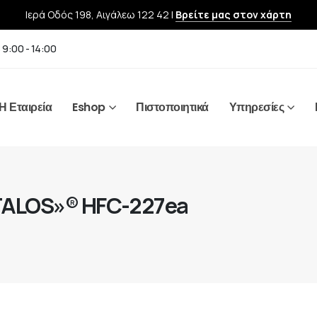
Ιερά Οδός 198, Αιγάλεω 122 42 |
Βρείτε μας στον χάρτη
 9:00 - 14:00
Η Εταιρεία
Eshop
Πιστοποιητικά
Υπηρεσίες
TALOS»® HFC-227ea