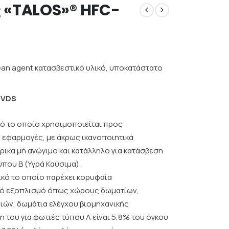
 «TALOS»® HFC-
an agent κατασβεστικό υλικό, υποκατάστατο
ά VDS
κό το οποίο χρησιμοποιείται προς
ς εφαρμογές, με άκρως ικανοποιητικά
ρικά μή αγώγιμο και κατάλληλο για κατάσβεση
ύπου Β (Υγρά Καύσιμα).
ικό το οποίο παρέχει κορυφαία
κό εξοπλισμό όπως χώρους δωματίων,
ιών, δωμάτια ελέγχου βιομηχανικής
η του για φωτιές τύπου Α είναι 5,8% του όγκου