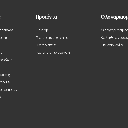
ς
Προϊόντα
Ο λογαριασμ
λλαγών
E-Shop
Ο λογαριασμό
οσης
Για το αυτοκίνητο
Καλάθι αγορώ
Για το σπιτι
Επικοινωνία
ής
Για την επιχείρησή
ροφών /
έσεις
ήτου &
οσωπικών
R