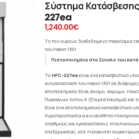
Σύστημα Κατάσβεσης
227ea
1,240.00
€
Το πιο ευρέως διαδεδομένο παγκόσμια cle
του Halon 1301
Πιστοποιημένο στο Σύνολο του κατ
Το
HFC-227ea
είναι ένα κατασβεστικό υλι
αντικατάσταση του Halon 1301 σε διάφορε
αποτελέσματα. Είναι άοσμο, άχρωμο, ηλεκτ
Πυρκαγιών τύπου A (Στερεά Καύσιμα) και τ
Είναι ένα αποτελεσματικό κατασβεστικό υλ
πυροπροστασία για ευαίσθητο ηλεκτρονι
σταθμούς και εγκαταστάσεις τηλεπικοινων
επεξεργασίας, κλπ. Η ελάχιστη συγκέντρωσ