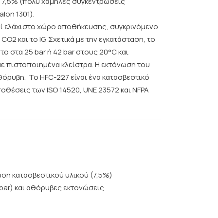
 7,5% (πολύ χαμηλές συγκεντρώσεις
lon 1301).
ί ελάχιστο χώρο αποθήκευσης, συγκρινόμενο
O2 και το IG. Σχετικά με την εγκατάσταση, το
το στα 25 bar ή 42 bar στους 20°C και
ε πιστοποιημένα κλείστρα. Η εκτόνωση του
θόρυβη. Το HFC-227 είναι ένα κατασβεστικό
οθέσεις των ISO 14520, UNE 23572 και NFPA
ση κατασβεστικού υλικού (7,5%)
 bar) και αθόρυβες εκτονώσεις