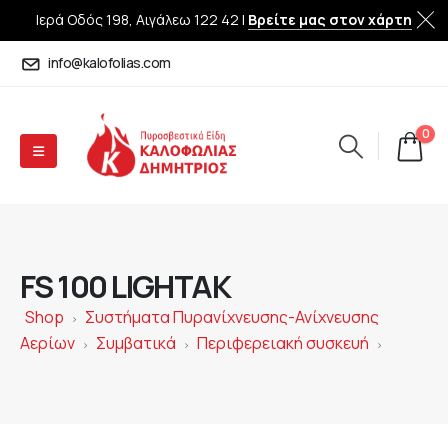
Ιερά Οδός 198, Αιγάλεω 122 42 |
Βρείτε μας στον χάρτη
info@kalofolias.com
0
FS 100 LIGHTAK
Shop
Συστήματα Πυρανίχνευσης-Ανίχνευσης
>
Αερίων
Συμβατικά
Περιφερειακή συσκευή
>
>
>