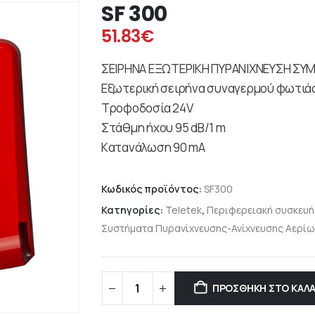
SF 300
51.83
€
ΣΕΙΡΗΝΑ ΕΞΩΤΕΡΙΚΗ ΠΥΡΑΝΙΧΝΕΥΣΗ ΣΥ
Εξωτερική σειρήνα συναγερμού φωτιάς
Τροφοδοσία 24V
Στάθμη ήχου 95 dB/1 m
Kατανάλωση 90 mA
Κωδικός προϊόντος:
SF300
Κατηγορίες:
Teletek
,
Περιφερειακή συσκευή
Συστήματα Πυρανίχνευσης-Ανίχνευσης Αερίω
ΠΡΟΣΘΉΚΗ ΣΤΟ ΚΑΛΆ