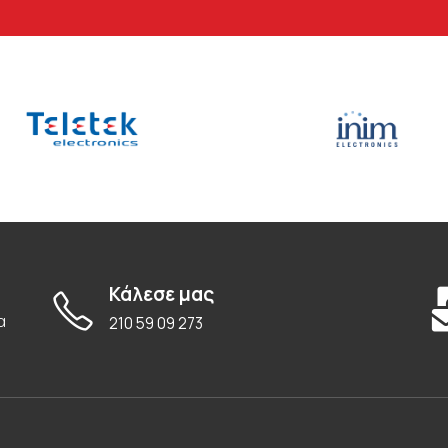
Κάλεσε μας
α
210 59 09 273