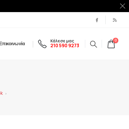
Κάλεσε μας
0
Επικοινωνία
210 590 9273
ek
>