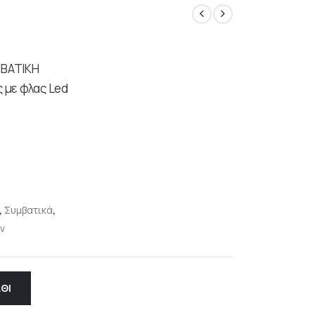
ΜΒΑΤΙΚΗ
 με φλας Led
,
Συμβατικά
,
ν
ΘΙ