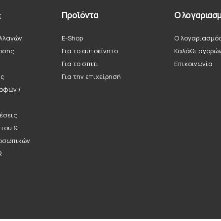
ς
Προϊόντα
Ο λογαριασμ
λλαγών
E-Shop
Ο λογαριασμό
οσης
Για το αυτοκίνητο
Καλάθι αγορώ
Για το σπιτι
Επικοινωνία
ής
Για την επιχείρησή
ροφών /
έσεις
ήτου &
οσωπικών
R