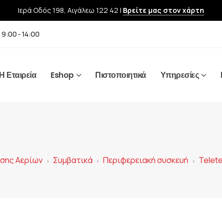
Ιερά Οδός 198, Αιγάλεω 122 42 |
Βρείτε μας στον χάρτη
 9:00 - 14:00
Η Εταιρεία
Eshop
Πιστοποιητικά
Υπηρεσίες
υσης Αερίων
Συμβατικά
Περιφερειακή συσκευή
Telet
>
>
>