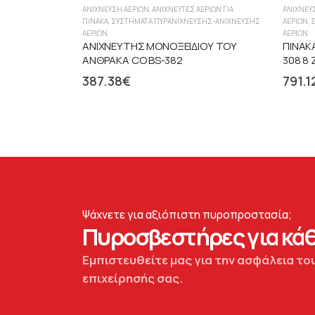
ΑΝΊΧΝΕΥΣΗ ΑΕΡΊΩΝ
,
ΑΝΙΧΝΕΥΤΈΣ ΑΕΡΊΩΝ ΓΙΑ
ΑΝΊΧΝΕΥ
ΠΊΝΑΚΑ
,
ΣΥΣΤΉΜΑΤΑ ΠΥΡΑΝΊΧΝΕΥΣΗΣ-ΑΝΊΧΝΕΥΣΗΣ
ΑΕΡΊΩΝ
,
ΑΕΡΊΩΝ
ΑΕΡΊΩΝ
ΑΝΙΧΝΕΥΤΗΣ ΜΟΝΟΞΕΙΔΙΟΥ ΤΟΥ
ΠΙΝΑΚ
ΑΝΘΡΑΚΑ CO BS-382
308 8
387.38
€
791.1
Ψάχνετε για αξιόπιστη πυροπροστασία;
Πυροσβεστήρες για κάθ
Εμπιστευθείτε μας για την ασφάλεια του
επιχείρησής σας.