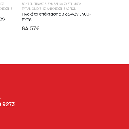
ΤΈΣ
BENTEL
,
ΠΊΝΑΚΕΣ
,
ΣΥΜΒΑΤΙΚΆ
,
ΣΥΣΤΉΜΑΤΑ
ΧΝΕΥΣΗΣ
ΠΥΡΑΝΊΧΝΕΥΣΗΣ-ΑΝΊΧΝΕΥΣΗΣ ΑΕΡΊΩΝ
Πλακέτα επέκτασης 8 ζωνών J400-
BS-
EXP8
84.57
€
Σ
0 9273