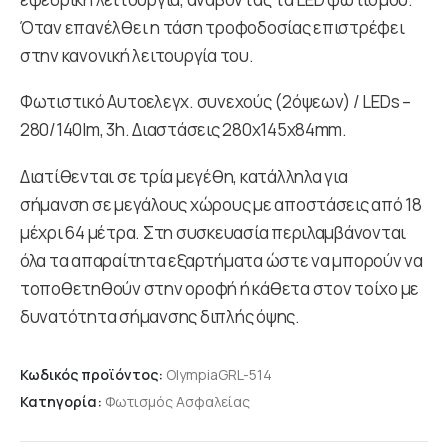
Όταν επανέλθει η τάση τροφοδοσίας επιστρέφει
στην κανονική λειτουργία του.
Φωτιστικό Αυτοελεγχ. συνεχούς (2όψεων) / LEDs –
280/140lm, 3h. Διαστάσεις 280x145x84mm.
Διατίθενται σε τρία μεγέθη, κατάλληλα για
σήμανση σε μεγάλους χώρους με αποστάσεις από 18
μέχρι 64 μέτρα. Στη συσκευασία περιλαμβάνονται
όλα τα απαραίτητα εξαρτήματα ώστε να μπορούν να
τοποθετηθούν στην οροφή ή κάθετα στον τοίχο με
δυνατότητα σήμανσης διπλής όψης.
Κωδικός προϊόντος:
OlympiaGRL-514
Κατηγορία:
Φωτισμός Ασφαλείας