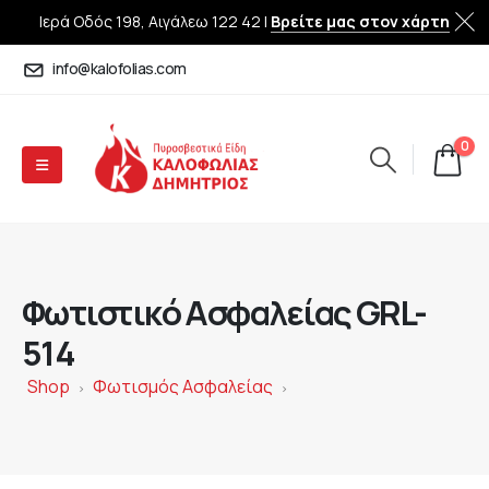
Ιερά Οδός 198, Αιγάλεω 122 42 |
Βρείτε μας στον χάρτη
info@kalofolias.com
0
Φωτιστικό Ασφαλείας GRL-
514
Shop
Φωτισμός Ασφαλείας
>
>