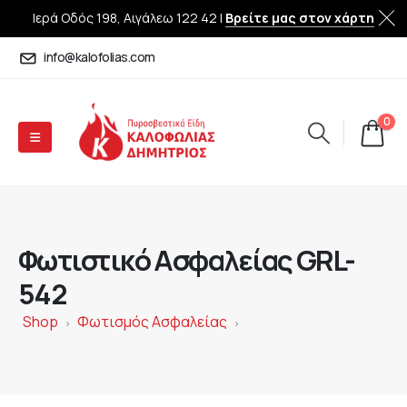
Ιερά Οδός 198, Αιγάλεω 122 42 |
Βρείτε μας στον χάρτη
info@kalofolias.com
0
Φωτιστικό Ασφαλείας GRL-
542
Shop
Φωτισμός Ασφαλείας
>
>