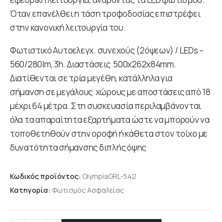
Όταν επανέλθει η τάση τροφοδοσίας επιστρέφει
στην κανονική λειτουργία του.
Φωτιστικό Αυτοελεγχ. συνεχούς (2όψεων) / LEDs –
560/280lm, 3h. Διαστάσεις 500x262x84mm.
Διατίθενται σε τρία μεγέθη, κατάλληλα για
σήμανση σε μεγάλους χώρους με αποστάσεις από 18
μέχρι 64 μέτρα. Στη συσκευασία περιλαμβάνονται
όλα τα απαραίτητα εξαρτήματα ώστε να μπορούν να
τοποθετηθούν στην οροφή ή κάθετα στον τοίχο με
δυνατότητα σήμανσης διπλής όψης
Κωδικός προϊόντος:
OlympiaGRL-542
Κατηγορία:
Φωτισμός Ασφαλείας