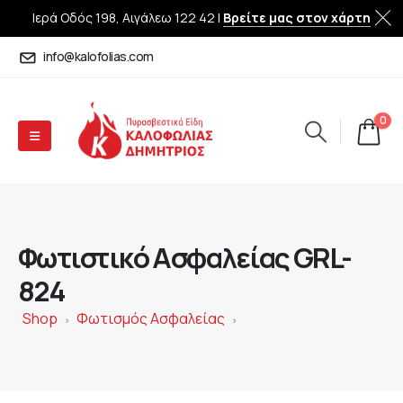
Ιερά Οδός 198, Αιγάλεω 122 42 |
Βρείτε μας στον χάρτη
info@kalofolias.com
0
Φωτιστικό Ασφαλείας GRL-
824
Shop
Φωτισμός Ασφαλείας
>
>