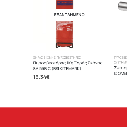
ΕΞΑΝΤΛΗΜΈΝΟ
ΞΉΡΑΣ ΣΚΌΝΗΣ
,
ΠΥΡΟΣΒΕΣΤΉΡΕΣ
ΠΥΡΟΣΒΕ
Πυροσβεστήρας 1Kg Ξηράς Σκόνης
ΣΥΣΤΉΜΑ
Σύστη
8A 55B C (BSI KITEMARK)
IDOME
16.34
€