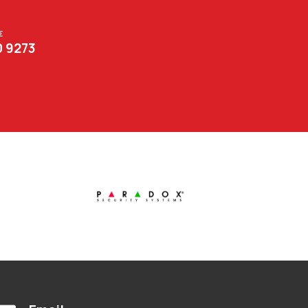
Σ
0 9273