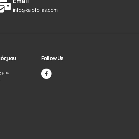
Email
info@kalofolias.com
ός μου
Follow Us
ς μου
ν