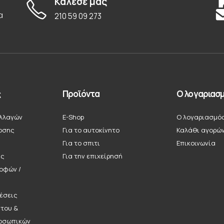
Κάλεσε μας
α
210 59 09 273
ς
Προϊόντα
Ο λογαριασμ
λλαγών
E-Shop
Ο λογαριασμό
οσης
Για το αυτοκίνητο
Καλάθι αγορώ
Για το σπιτι
Επικοινωνία
ής
Για την επιχείρησή
ροφών /
έσεις
ήτου &
οσωπικών