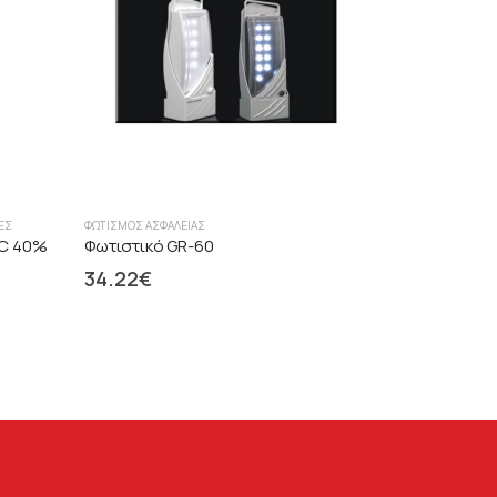
ΈΣ
ΦΩΤΙΣΜΌΣ ΑΣΦΑΛΕΊΑΣ
BC 40%
Φωτιστικό GR-60
34.22
€