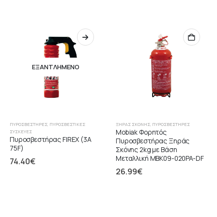
ΕΞΑΝΤΛΗΜΈΝΟ
ΠΥΡΟΣΒΕΣΤΉΡΕΣ
,
ΠΥΡΟΣΒΕΣΤΙΚΈΣ
ΞΉΡΑΣ ΣΚΌΝΗΣ
,
ΠΥΡΟΣΒΕΣΤΉΡΕΣ
Mobiak Φορητός
ΣΥΣΚΕΥΈΣ
Πυροσβεστήρας FIREX (3A
Πυροσβεστήρας Ξηράς
75F)
Σκόνης 2kg με Βάση
Μεταλλική MBK09-020PA-DF
74.40
€
26.99
€