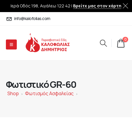
Ιερά Οδός 198, Αιγάλεω 122 42 |
Βρείτε μας στον χάρτη
info@kalofolias.com
0
Φωτιστικό GR-60
Shop
Φωτισμός Ασφαλείας
>
>