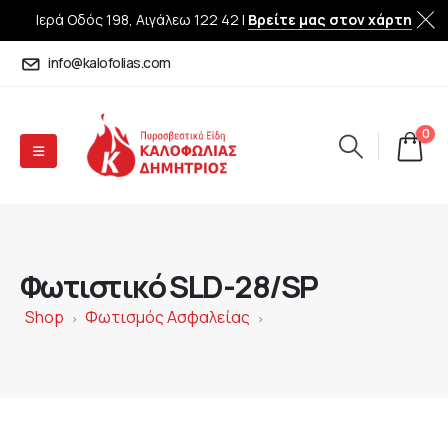
Ιερά Οδός 198, Αιγάλεω 122 42 |
Βρείτε μας στον χάρτη
info@kalofolias.com
0
Φωτιστικό SLD-28/SP
Shop
Φωτισμός Ασφαλείας
>
>