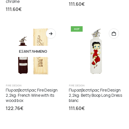
chrome
111.60
€
111.60
€
HOT
ΕΞΑΝΤΛΗΜΈΝΟ
FIRE DESIGN
FIRE DESIGN
Πυροσβεστήρας Fire Design
Πυροσβεστήρας Fire Design
2,2kg: French Wine with its
2,2kg: Betty Boop Long Dress
wood box
blanc
122.76
€
111.60
€