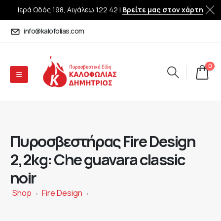
Ιερά Οδός 198, Αιγάλεω 122 42 |
Βρείτε μας στον χάρτη
info@kalofolias.com
0
Πυροσβεστήρας Fire Design
2,2kg: Che guavara classic
noir
Shop
Fire Design
>
>