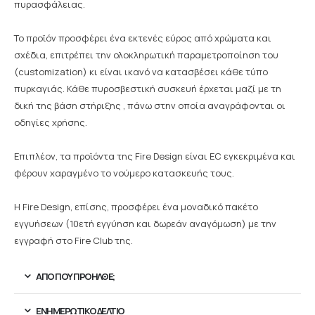
πυρασφάλειας.
Το προϊόν προσφέρει ένα εκτενές εύρος από χρώματα και
σχέδια, επιτρέπει την ολοκληρωτική παραμετροποίηση του
(customization) κι είναι ικανό να κατασβέσει κάθε τύπο
πυρκαγιάς. Κάθε πυροσβεστική συσκευή έρχεται μαζί με τη
δική της βάση στήριξης , πάνω στην οποία αναγράφονται οι
οδηγίες χρήσης.
Επιπλέον, τα προϊόντα της Fire Design είναι EC εγκεκριμένα και
φέρουν χαραγμένο το νούμερο κατασκευής τους.
Η Fire Design, επίσης, προσφέρει ένα μοναδικό πακέτο
εγγυήσεων (10ετή εγγύηση και δωρεάν αναγόμωση) με την
εγγραφή στο Fire Club της.
ΑΠΟ ΠΟΥ ΠΡΟΉΛΘΕ;
ΕΝΗΜΕΡΩΤΙΚΌ ΔΕΛΤΊΟ