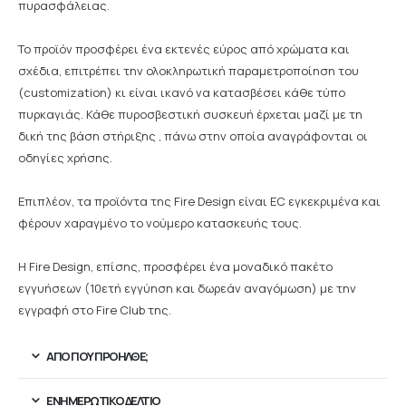
πυρασφάλειας.
Το προϊόν προσφέρει ένα εκτενές εύρος από χρώματα και
σχέδια, επιτρέπει την ολοκληρωτική παραμετροποίηση του
(customization) κι είναι ικανό να κατασβέσει κάθε τύπο
πυρκαγιάς. Κάθε πυροσβεστική συσκευή έρχεται μαζί με τη
δική της βάση στήριξης , πάνω στην οποία αναγράφονται οι
οδηγίες χρήσης.
Επιπλέον, τα προϊόντα της Fire Design είναι EC εγκεκριμένα και
φέρουν χαραγμένο το νούμερο κατασκευής τους.
Η Fire Design, επίσης, προσφέρει ένα μοναδικό πακέτο
εγγυήσεων (10ετή εγγύηση και δωρεάν αναγόμωση) με την
εγγραφή στο Fire Club της.
ΑΠΟ ΠΟΥ ΠΡΟΉΛΘΕ;
ΕΝΗΜΕΡΩΤΙΚΌ ΔΕΛΤΊΟ