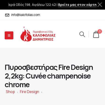
Ιερά Οδός 198, Αιγάλεω 122 42 |
Βρείτε μας στον χάρτη
info@kalofolias.com
0
Πυροσβεστήρας Fire Design
2,2kg: Cuvée champenoise
chrome
Shop
Fire Design
>
>