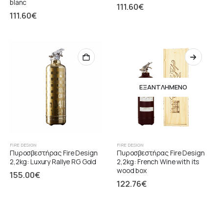
blanc
111.60
€
111.60
€
ΕΞΑΝΤΛΗΜΈΝΟ
FIRE DESIGN
FIRE DESIGN
Πυροσβεστήρας Fire Design
Πυροσβεστήρας Fire Design
2,2kg: Luxury Rallye RG Gold
2,2kg: French Wine with its
wood box
155.00
€
122.76
€