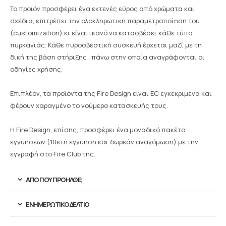
Το προϊόν προσφέρει ένα εκτενές εύρος από χρώματα και
σχέδια, επιτρέπει την ολοκληρωτική παραμετροποίηση του
(customization) κι είναι ικανό να κατασβέσει κάθε τύπο
πυρκαγιάς. Κάθε πυροσβεστική συσκευή έρχεται μαζί με τη
δική της βάση στήριξης , πάνω στην οποία αναγράφονται οι
οδηγίες χρήσης.
Επιπλέον, τα προϊόντα της Fire Design είναι EC εγκεκριμένα και
φέρουν χαραγμένο το νούμερο κατασκευής τους.
Η Fire Design, επίσης, προσφέρει ένα μοναδικό πακέτο
εγγυήσεων (10ετή εγγύηση και δωρεάν αναγόμωση) με την
εγγραφή στο Fire Club της.
ΑΠΟ ΠΟΥ ΠΡΟΉΛΘΕ;
ΕΝΗΜΕΡΩΤΙΚΌ ΔΕΛΤΊΟ