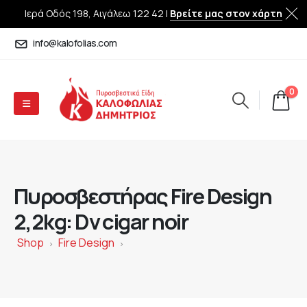
Ιερά Οδός 198, Αιγάλεω 122 42 |
Βρείτε μας στον χάρτη
info@kalofolias.com
0
Πυροσβεστήρας Fire Design
2,2kg: Dv cigar noir
Shop
Fire Design
>
>