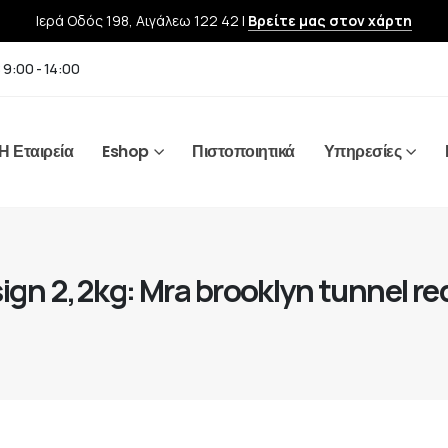
Ιερά Οδός 198, Αιγάλεω 122 42 |
Βρείτε μας στον χάρτη
 9:00 - 14:00
Η Εταιρεία
Eshop
Πιστοποιητικά
Υπηρεσίες
gn 2,2kg: Mra brooklyn tunnel re