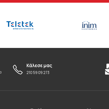
Κάλεσε μας
α
210 59 09 273