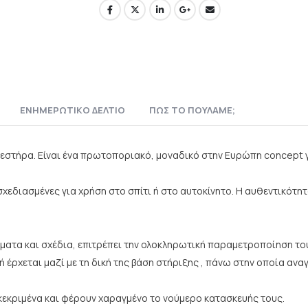
ΕΝΗΜΕΡΩΤΙΚΌ ΔΕΛΤΊΟ
ΠΏΣ ΤΟ ΠΟΥΛΆΜΕ;
σβεστήρα. Είναι ένα πρωτοποριακό, μοναδικό στην Ευρώπη concept 
 σχεδιασμένες για χρήση στο σπίτι ή στο αυτοκίνητο. Η αυθεντικότ
ατα και σχέδια, επιτρέπει την ολοκληρωτική παραμετροποίηση του (
 έρχεται μαζί με τη δική της βάση στήριξης , πάνω στην οποία ανα
εγκεκριμένα και φέρουν χαραγμένο το νούμερο κατασκευής τους.