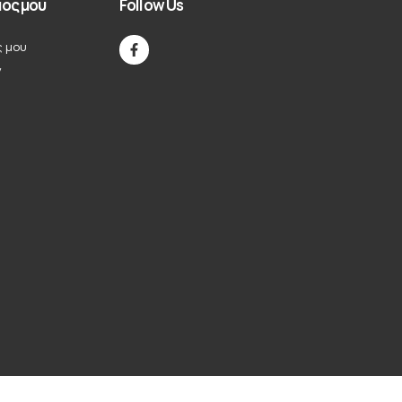
ός μου
Follow Us
ς μου
ν