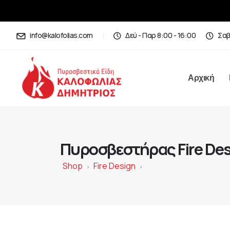
info@kalofolias.com
Δεύ - Παρ 8:00 - 16:00
Σαβ
Αρχική
Πυροσβεστήρας Fire Desi
Shop
Fire Design
>
>