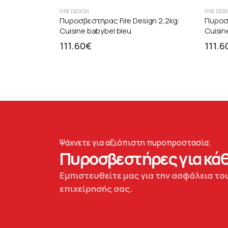
FIRE DESIGN
FIRE DES
Πυροσβεστήρας Fire Design 2,2kg:
Πυροσβ
Cuisine babybel bleu
Cuisin
111.60
€
111.6
Ψάχνετε για αξιόπιστη πυροπροστασία;
Πυροσβεστήρες για κάθ
Εμπιστευθείτε μας για την ασφάλεια του
επιχείρησής σας.