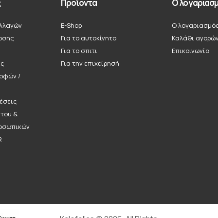
ς
Προϊόντα
Ο λογαριασμ
λλαγών
E-Shop
Ο λογαριασμό
οσης
Για το αυτοκίνητο
Καλάθι αγορώ
Για το σπιτι
Επικοινωνία
ής
Για την επιχείρησή
ροφών /
έσεις
ήτου &
οσωπικών
R