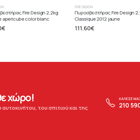
IGN
FIRE DESIGN
εστήρας Fire Design 2,2kg:
Πυροσβεστήρας Fire Design 2,
e apericube color blanc
Classique 2012 jaune
0
€
111.60
€
ε χώρο!
ΚΑΛΕΣΕ ΜΑ
210 59
 αυτοκινήτου, του σπιτιού και της