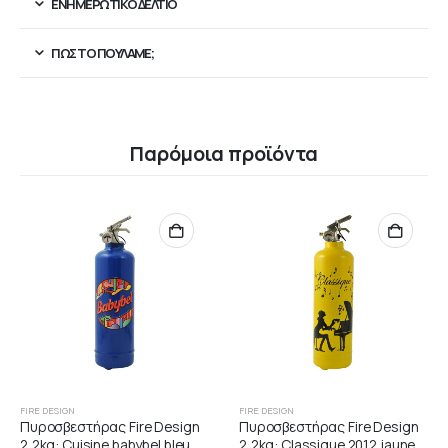
ΕΝΗΜΕΡΩΤΙΚΌ ΔΕΛΤΊΟ
ΠΏΣ ΤΟ ΠΟΥΛΆΜΕ;
Παρόμοια προϊόντα
FIRE DESIGN
FIRE DESIGN
Πυροσβεστήρας Fire Design
Πυροσβεστήρας Fire Design
2,2kg: Cuisine babybel bleu
2,2kg: Classique 2012 jaune