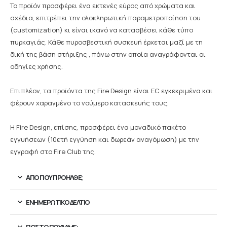
Το προϊόν προσφέρει ένα εκτενές εύρος από χρώματα και
σχέδια, επιτρέπει την ολοκληρωτική παραμετροποίηση του
(customization) κι είναι ικανό να κατασβέσει κάθε τύπο
πυρκαγιάς. Κάθε πυροσβεστική συσκευή έρχεται μαζί με τη
δική της βάση στήριξης , πάνω στην οποία αναγράφονται οι
οδηγίες χρήσης.
Επιπλέον, τα προϊόντα της Fire Design είναι EC εγκεκριμένα και
φέρουν χαραγμένο το νούμερο κατασκευής τους.
Η Fire Design, επίσης, προσφέρει ένα μοναδικό πακέτο
εγγυήσεων (10ετή εγγύηση και δωρεάν αναγόμωση) με την
εγγραφή στο Fire Club της.
ΑΠΟ ΠΟΥ ΠΡΟΉΛΘΕ;
ΕΝΗΜΕΡΩΤΙΚΌ ΔΕΛΤΊΟ