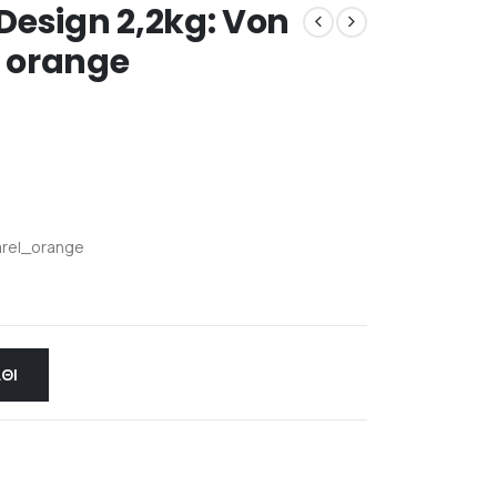
Design 2,2kg: Von
 orange
rel_orange
ΘΙ