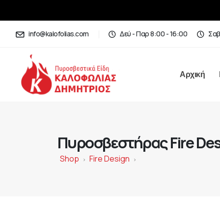
info@kalofolias.com
Δεύ - Παρ 8:00 - 16:00
Σαβ
Αρχική
Πυροσβεστήρας Fire Desi
Shop
Fire Design
>
>