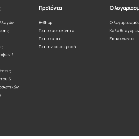
ς
Προϊόντα
Ο λογαριασμ
λλαγών
E-Shop
Ο λογαριασμό
οσης
Για το αυτοκίνητο
Καλάθι αγορώ
Για το σπιτι
Επικοινωνία
ής
Για την επιχείρησή
ροφών /
έσεις
ήτου &
οσωπικών
R