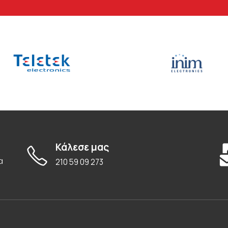
Κάλεσε μας
α
210 59 09 273