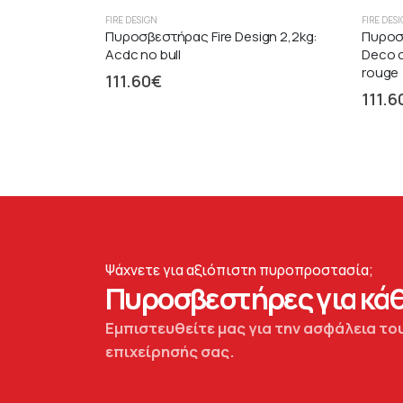
FIRE DESIGN
FIRE DES
Πυροσβεστήρας Fire Design 2,2kg:
Πυροσβ
Acdc no bull
Deco c
rouge
111.60
€
111.6
Ψάχνετε για αξιόπιστη πυροπροστασία;
Πυροσβεστήρες για κάθ
Εμπιστευθείτε μας για την ασφάλεια του
επιχείρησής σας.