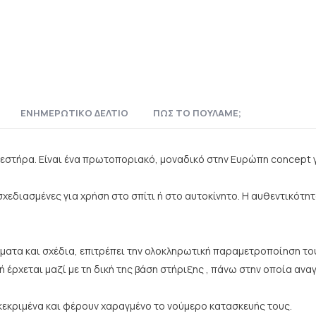
ΕΝΗΜΕΡΩΤΙΚΌ ΔΕΛΤΊΟ
ΠΏΣ ΤΟ ΠΟΥΛΆΜΕ;
σβεστήρα. Είναι ένα πρωτοποριακό, μοναδικό στην Ευρώπη concept 
 σχεδιασμένες για χρήση στο σπίτι ή στο αυτοκίνητο. Η αυθεντικότ
ατα και σχέδια, επιτρέπει την ολοκληρωτική παραμετροποίηση του (
 έρχεται μαζί με τη δική της βάση στήριξης , πάνω στην οποία ανα
εγκεκριμένα και φέρουν χαραγμένο το νούμερο κατασκευής τους.