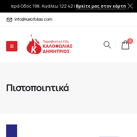
Ιερά Οδός 198, Αιγάλεω 122 42 |
Βρείτε μας στον χάρτη
info@kalofolias.com
0
Πιστοποιητικά