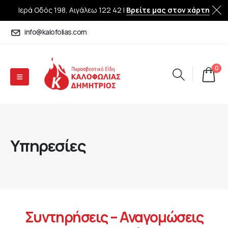
Ιερά Οδός 198, Αιγάλεω 122 42 |
Βρείτε μας στον χάρτη
info@kalofolias.com
0
Υπηρεσίες
Συντηρήσεις – Αναγομώσεις