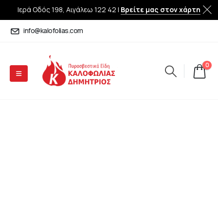
Ιερά Οδός 198, Αιγάλεω 122 42 |
Βρείτε μας στον χάρτη
info@kalofolias.com
0