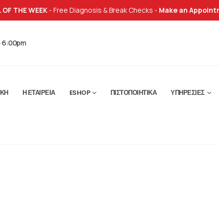
 OF THE WEEK
- Free Diagnosis & Break Checks -
Make an Appoint
- 6:00pm
ΙΚΉ
Η ΕΤΑΙΡΕΊΑ
ESHOP
ΠΙΣΤΟΠΟΙΗΤΙΚΆ
ΥΠΗΡΕΣΊΕΣ