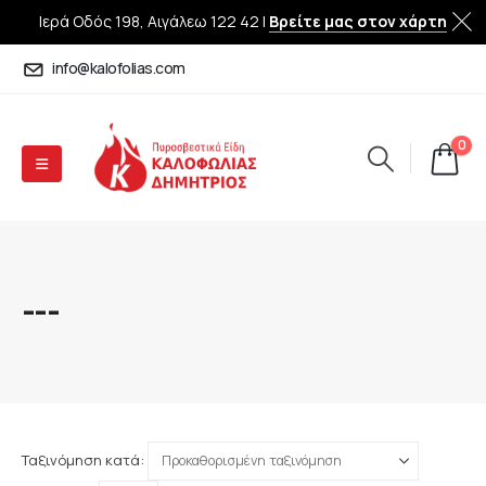
Ιερά Οδός 198, Αιγάλεω 122 42 |
Βρείτε μας στον χάρτη
info@kalofolias.com
0
---
Ταξινόμηση κατά: