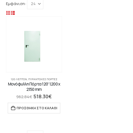
Εμφάνιση:
120 ΛΕΠΤΏΝ
,
ΠΥΡΆΝΤΟΧΕΣ ΠΌΡΤΕΣ
Μονόφυλλη Πόρτα 120′ 1.200 x
2.150 mm
518.30
€
962.84
€
ΠΡΟΣΘΉΚΗ ΣΤΟ ΚΑΛΆΘΙ