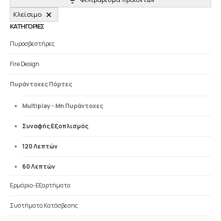
Κλείσιμο
ΚΑΤΗΓΟΡΙΕΣ
Πυροσβεστήρες
Fire Design
Πυράντοχες Πόρτες
Multiplay - Μη Πυράντοχες
Συναφής Εξοπλισμός
120 Λεπτών
60 Λεπτών
Ερμάρια-Εξαρτήματα
Συστήματα Κατάσβεσης