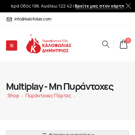
Ιερά Οδός 198, Αιγάλεω 122 42 |
Βρείτε μας στον χάρτη
info@kalofolias.com
0
Multiplay - Μη Πυράντοχες
Shop
Πυράντοχες Πόρτες
>
>
Φιλτράρισμα προϊόντων