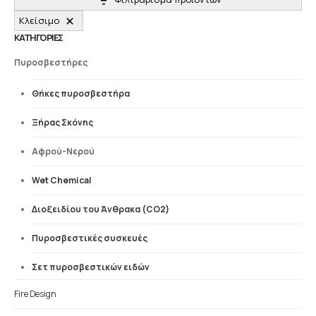
Κλείσιμο
ΚΑΤΗΓΟΡΙΕΣ
Πυροσβεστήρες
Θήκες πυροσβεστήρα
Ξήρας Σκόνης
Αφρού-Νερού
Wet Chemical
Διοξειδίου του Άνθρακα (CO2)
Πυροσβεστικές συσκευές
Σετ πυροσβεστικών ειδών
Fire Design