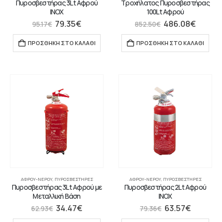
Πυροσβεστήρας 3Lt Αφρού
Τροχήλατος Πυροσβεστήρας
INOX
100Lt Αφρού
79.35
€
486.08
€
95.17
€
852.50
€
ΠΡΟΣΘΉΚΗ ΣΤΟ ΚΑΛΆΘΙ
ΠΡΟΣΘΉΚΗ ΣΤΟ ΚΑΛΆΘΙ
ΑΦΡΟΎ-ΝΕΡΟΎ
,
ΠΥΡΟΣΒΕΣΤΉΡΕΣ
ΑΦΡΟΎ-ΝΕΡΟΎ
,
ΠΥΡΟΣΒΕΣΤΉΡΕΣ
Πυροσβεστήρας 3Lt Αφρού με
Πυροσβεστήρας 2Lt Αφρού
Μεταλλική Βάση
INOX
34.47
€
63.57
€
62.93
€
79.36
€