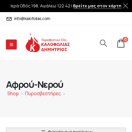
Ιερά Οδός 198, Αιγάλεω 122 42 |
Βρείτε μας στον χάρτη
info@kalofolias.com
0
Αφρού-Νερού
Shop
Πυροσβεστήρες
>
>
Φιλτράρισμα προϊόντων