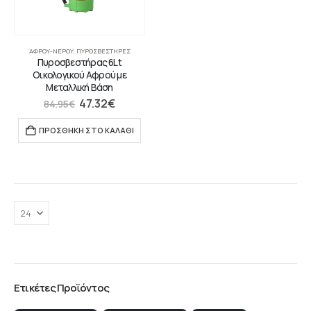
ΑΦΡΟΎ-ΝΕΡΟΎ
,
ΠΥΡΟΣΒΕΣΤΉΡΕΣ
Πυροσβεστήρας 6Lt
Οικολογικού Αφρού με
Μεταλλική Βάση
47.32
€
84.95
€
ΠΡΟΣΘΉΚΗ ΣΤΟ ΚΑΛΆΘΙ
Ετικέτες Προϊόντος