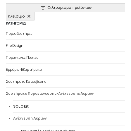
Φιλτράρισμα προϊόντων
Κλείσιμο
ΚΑΤΗΓΟΡΙΕΣ
Πυροσβεστήρες
Fire Design
Πυράντοχες Πόρτες
Ερμάρια-Εξαρτήματα
Συστήματα Κατάσβεσης
Συστήματα Πυρανίχνευσης-Ανίχνευσης Αερίων
SOLO kit
Ανίχνευση Αερίων