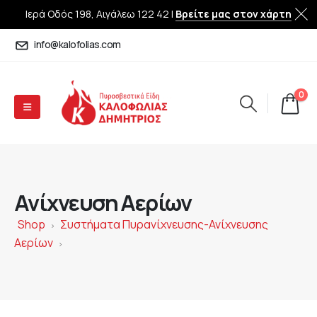
Ιερά Οδός 198, Αιγάλεω 122 42 |
Βρείτε μας στον χάρτη
info@kalofolias.com
0
Ανίχνευση Αερίων
Shop
Συστήματα Πυρανίχνευσης-Ανίχνευσης
>
Αερίων
>