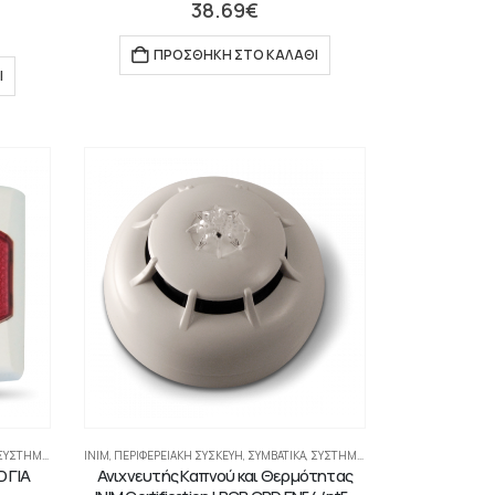
38.69
€
ΠΡΟΣΘΉΚΗ ΣΤΟ ΚΑΛΆΘΙ
Ι
ΤΉΜΑΤΑ ΠΥΡΑΝΊΧΝΕΥΣΗΣ-ΑΝΊΧΝΕΥΣΗΣ ΑΕΡΊΩΝ
INIM
,
ΠΕΡΙΦΕΡΕΙΑΚΉ ΣΥΣΚΕΥΉ
,
ΣΥΜΒΑΤΙΚΆ
,
ΣΥΣΤΉΜΑΤΑ ΠΥΡΑΝΊΧΝΕΥΣΗΣ-ΑΝΊΧΝΕΥΣΗΣ ΑΕΡΊΩΝ
 ΓΙΑ
Ανιχνευτής Καπνού και Θερμότητας