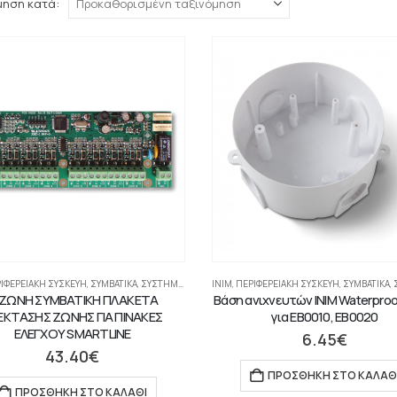
μηση κατά:
ΙΦΕΡΕΙΑΚΉ ΣΥΣΚΕΥΉ
,
ΣΥΜΒΑΤΙΚΆ
,
ΣΥΣΤΉΜΑΤΑ ΠΥΡΑΝΊΧΝΕΥΣΗΣ-ΑΝΊΧΝΕΥΣΗΣ ΑΕΡΊΩΝ
INIM
,
ΠΕΡΙΦΕΡΕΙΑΚΉ ΣΥΣΚΕΥΉ
,
ΣΥΜΒΑΤΙΚΆ
,
ΣΥΣ
-ΖΩΝΗ ΣΥΜΒΑΤΙΚΗ ΠΛΑΚΕΤΑ
Βάση ανιχνευτών INIM Waterproo
ΕΚΤΑΣΗΣ ΖΩΝΗΣ ΓΙΑ ΠΙΝΑΚΕΣ
για EB0010, EB0020
ΕΛΕΓΧΟΥ SMARTLINE
6.45
€
43.40
€
ΠΡΟΣΘΉΚΗ ΣΤΟ ΚΑΛΆΘ
ΠΡΟΣΘΉΚΗ ΣΤΟ ΚΑΛΆΘΙ