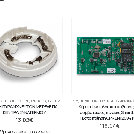
ΙΦΕΡΕΙΑΚΉ ΣΥΣΚΕΥΉ
,
ΣΥΜΒΑΤΙΚΆ
,
ΣΥΣΤΉΜΑΤΑ ΠΥΡΑΝΊΧΝΕΥΣΗΣ-ΑΝΊΧΝΕΥΣΗΣ ΑΕΡΊΩΝ
INIM
,
ΠΕΡΙΦΕΡΕΙΑΚΉ ΣΥΣΚΕΥΉ
,
ΣΥΜΒΑΤΙΚΆ
,
ΣΥΣ
Η ΠΥΡΑΝΙΧΝΕΥΤΩΝ ΜΕ ΡΕΛΕ ΓΙΑ
Κάρτα 1 εντολής κατάσβεσης,
ΚΕΝΤΡΑ ΣΥΝΑΓΕΡΜΟΥ
συμβατικούς πίνακες SmartL
Πιστοποίηση CPR EN12094 
13.02
€
119.04
€
ΠΡΟΣΘΉΚΗ ΣΤΟ ΚΑΛΆΘΙ