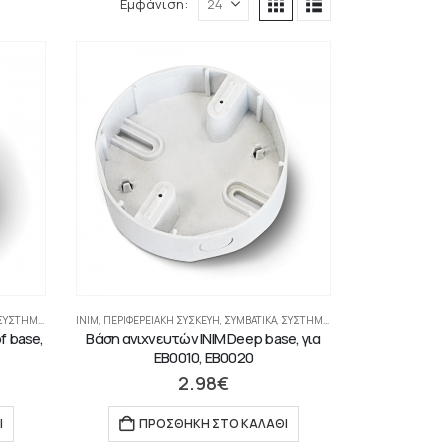
Εμφάνιση:
ΤΉΜΑΤΑ ΠΥΡΑΝΊΧΝΕΥΣΗΣ-ΑΝΊΧΝΕΥΣΗΣ ΑΕΡΊΩΝ
INIM
,
ΠΕΡΙΦΕΡΕΙΑΚΉ ΣΥΣΚΕΥΉ
,
ΣΥΜΒΑΤΙΚΆ
,
ΣΥΣΤΉΜΑΤΑ ΠΥΡΑΝΊΧΝΕΥΣΗΣ-ΑΝΊΧΝΕΥΣΗΣ ΑΕΡΊΩΝ
f base,
Βάση ανιχνευτών INIM Deep base, για
EB0010, EB0020
2.98
€
Ι
ΠΡΟΣΘΉΚΗ ΣΤΟ ΚΑΛΆΘΙ