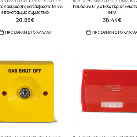
ΙΦΕΡΕΙΑΚΉ ΣΥΣΚΕΥΉ
,
ΣΥΜΒΑΤΙΚΆ
,
ΣΥΣΤΉΜΑΤΑ ΠΥΡΑΝΊΧΝΕΥΣΗΣ-ΑΝΊΧΝΕΥΣΗΣ ΑΕΡΊΩΝ
INIM
,
ΠΕΡΙΦΕΡΕΙΑΚΉ ΣΥΣΚΕΥΉ
,
ΣΥΜΒΑΤΙΚΆ
,
ΣΥΣ
όν ακύρωσης κατάσβεσης ΜΠΛΕ
Κουδούνι 6″ για Εσωτερική Εγκα
επανατάξιμο συμβατικό
INIM
20.83
€
38.44
€
ΠΡΟΣΘΉΚΗ ΣΤΟ ΚΑΛΆΘΙ
ΠΡΟΣΘΉΚΗ ΣΤΟ ΚΑΛΆΘ