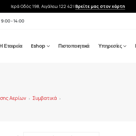
Ιερά Οδός 198, Αιγάλεω 122 42 |
Βρείτε μας στον χάρτη
 9:00 - 14:00
Η Εταιρεία
Eshop
Πιστοποιητικά
Υπηρεσίες
υσης Αερίων
Συμβατικά
>
>