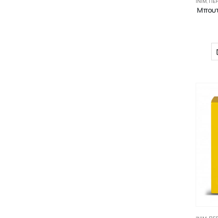
INIM
,
ΠΕΡ
Μπουτ