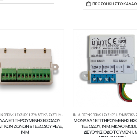
ΠΡΟΣΘΉΚΗ ΣΤΟ ΚΑΛΆΘ
ΙΦΕΡΕΙΑΚΉ ΣΥΣΚΕΥΉ
,
ΣΥΜΒΑΤΙΚΆ
,
ΣΥΣΤΉΜΑΤΑ ΠΥΡΑΝΊΧΝΕΥΣΗΣ-ΑΝΊΧΝΕΥΣΗΣ ΑΕΡΊΩΝ
INIM
,
ΠΕΡΙΦΕΡΕΙΑΚΉ ΣΥΣΚΕΥΉ
,
ΣΥΜΒΑΤΙΚΆ
,
ΣΥΣ
ΔΑ ΕΠΙΤΗΡΟΥΜΕΝΗΣ ΕΙΣΟΔΟΥ
ΜΟΝΑΔΑ 1 ΕΠΙΤΗΡΟΥΜΕΝΗΣ ΕΙΣ
ΤΙΚΩΝ ΖΩΝΩΝ & 1 ΕΞΟΔΟΥ ΡΕΛΕ,
1 ΕΞΟΔΟΥ, INIM, MICRO MODU
INIM
ΔΙΕΥΘΥΝΣΙΟΔΟΤΟΥΜΕΝΗ, 