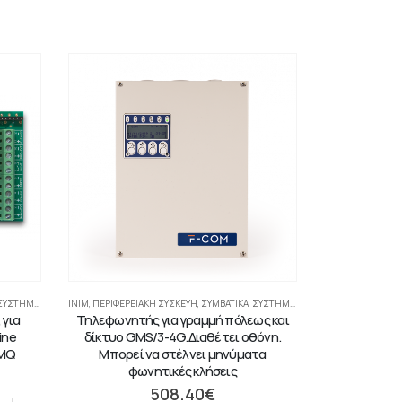
ΤΉΜΑΤΑ ΠΥΡΑΝΊΧΝΕΥΣΗΣ-ΑΝΊΧΝΕΥΣΗΣ ΑΕΡΊΩΝ
INIM
,
ΠΕΡΙΦΕΡΕΙΑΚΉ ΣΥΣΚΕΥΉ
,
ΣΥΜΒΑΤΙΚΆ
,
ΣΥΣΤΉΜΑΤΑ ΠΥΡΑΝΊΧΝΕΥΣΗΣ-ΑΝΊΧΝΕΥΣΗΣ ΑΕΡΊΩΝ
 για
Τηλεφωνητής για γραμμή πόλεως και
ine
δίκτυο GMS/3-4G.Διαθέτει οθόνη.
IMQ
Μπορεί να στέλνει μηνύματα
φωνητικές κλήσεις
508.40
€