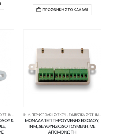
Ι
ΠΡΟΣΘΉΚΗ ΣΤΟ ΚΑΛΆΘΙ
ΤΉΜΑΤΑ ΠΥΡΑΝΊΧΝΕΥΣΗΣ-ΑΝΊΧΝΕΥΣΗΣ ΑΕΡΊΩΝ
INIM
,
ΠΕΡΙΦΕΡΕΙΑΚΉ ΣΥΣΚΕΥΉ
,
ΣΥΜΒΑΤΙΚΆ
,
ΣΥΣΤΉΜΑΤΑ ΠΥΡΑΝΊΧΝΕΥΣΗΣ-ΑΝΊΧΝΕΥΣΗΣ ΑΕΡΊΩΝ
ΟΔΟΥ &
ΜΟΝΑΔΑ 1 ΕΠΙΤΗΡΟΥΜΕΝΗΣ ΕΙΣΟΔΟΥ,
LE,
INIM, ΔΙΕΥΘΥΝΣΙΟΔΟΤΟΥΜΕΝΗ, ΜΕ
ΜΕ
ΑΠΟΜΟΝΩΤΗ