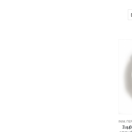
INIM
,
ΠΕΡ
Συμβ