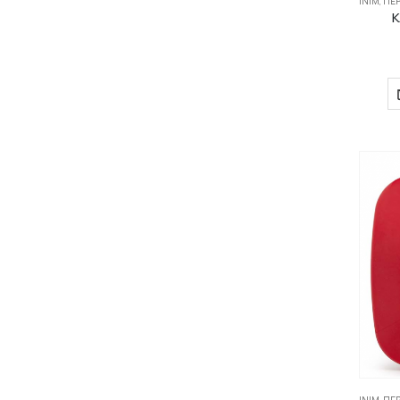
INIM
,
ΠΕΡ
Κ
INIM
,
ΠΕΡ