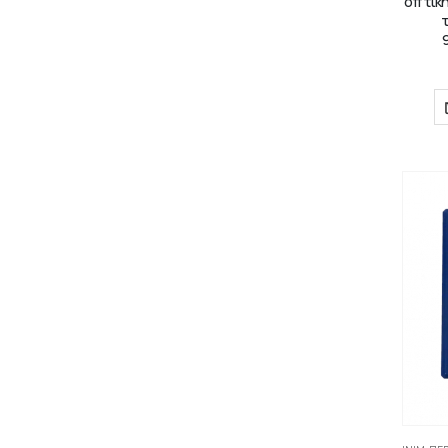
οπτική
τ