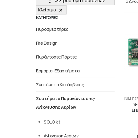
Φιλτράρισμα προϊόντων
Ταξινό
Κλείσιμο
ΚΑΤΗΓΟΡΙΕΣ
Πυροσβεστήρες
Fire Design
Πυράντοχες Πόρτες
Ερμάρια-Εξαρτήματα
Συστήματα Κατάσβεσης
Συστήματα Πυρανίχνευσης-
INIM
,
ΠΕΡ
8
Ανίχνευσης Αερίων
ΕΠ
SOLO kit
Ανίχνευση Αερίων