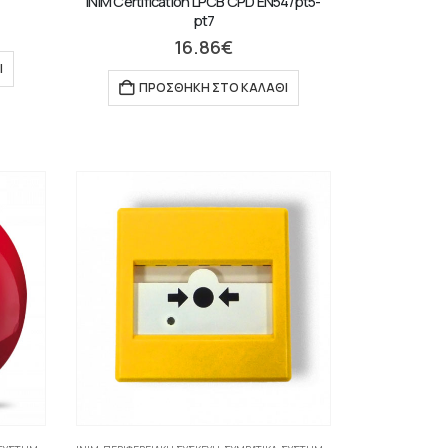
INIM Certification LPCB CPD EN54/pt5-
pt7
16.86
€
Ι
ΠΡΟΣΘΉΚΗ ΣΤΟ ΚΑΛΆΘΙ