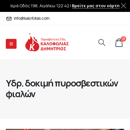
Ιερά Οδός 198, Αιγάλεω 122 42 |
Βρείτε μας στον χάρτη
info@kalofolias.com
0
Yδρ. δοκιμή πυροσβεστικών
φιαλών