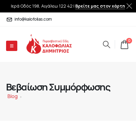
Ιερά Οδός 198, Αιγάλεω 122 42 |
Βρείτε μας στον χάρτη
info@kalofolias.com
0
Βεβαίωση Συμμόρφωσης
Blog
>