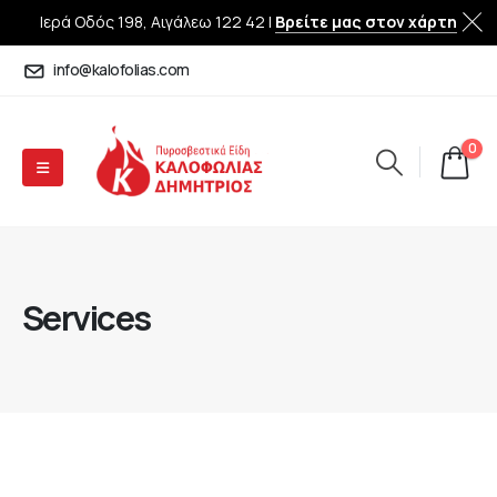
Ιερά Οδός 198, Αιγάλεω 122 42 |
Βρείτε μας στον χάρτη
info@kalofolias.com
0
Services