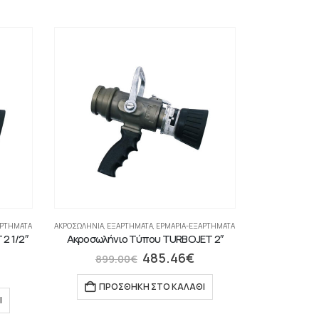
ΑΡΤΉΜΑΤΑ
ΑΚΡΟΣΩΛΉΝΙΑ
,
ΕΞΑΡΤΗΜΑΤΑ
,
ΕΡΜΆΡΙΑ-ΕΞΑΡΤΉΜΑΤΑ
2 1/2″
Ακροσωλήνιο Τύπου TURBOJET 2″
485.46
€
899.00
€
ΠΡΟΣΘΉΚΗ ΣΤΟ ΚΑΛΆΘΙ
Ι