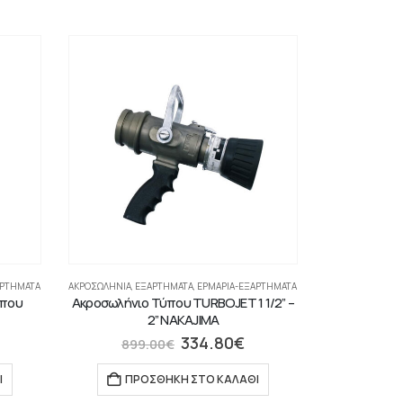
ΑΡΤΉΜΑΤΑ
ΑΚΡΟΣΩΛΉΝΙΑ
,
ΕΞΑΡΤΗΜΑΤΑ
,
ΕΡΜΆΡΙΑ-ΕΞΑΡΤΉΜΑΤΑ
ύπου
Ακροσωλήνιο Τύπου TURBOJET 1 1/2” –
2” ΝΑΚΑJIMA
334.80
€
899.00
€
Ι
ΠΡΟΣΘΉΚΗ ΣΤΟ ΚΑΛΆΘΙ