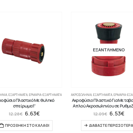
ΕΞΑΝΤΛΗΜΈΝΟ
ΉΝΙΑ
,
ΕΞΑΡΤΗΜΑΤΑ
,
ΕΡΜΆΡΙΑ-ΕΞΑΡΤΉΜΑΤΑ
ΑΚΡΟΣΩΛΉΝΙΑ
,
ΕΞΑΡΤΗΜΑΤΑ
,
ΕΡΜΆΡΙΑ-ΕΞ
ροφύσιο Πλαστικό Mε θυληκό
Ακροφύσιο Πλαστικό Για Μεταβ
σπείρωμα1”
Απλού Ακροσωληνίου σε Ρυθμι
6.63
€
6.53
€
12.28
€
12.09
€
ΠΡΟΣΘΉΚΗ ΣΤΟ ΚΑΛΆΘΙ
ΔΙΑΒΆΣΤΕ ΠΕΡΙΣΣΌΤΕΡ