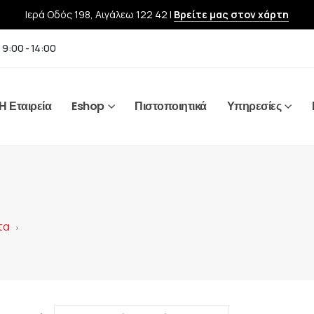
Ιερά Οδός 198, Αιγάλεω 122 42 |
Βρείτε μας στον χάρτη
 9:00 - 14:00
Η Εταιρεία
Eshop
Πιστοποιητικά
Υπηρεσίες
τα
>