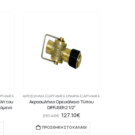
ΑΡΤΉΜΑΤΑ
ΑΚΡΟΣΩΛΉΝΙΑ
,
ΕΞΑΡΤΗΜΑΤΑ
,
ΕΡΜΆΡΙΑ-ΕΞΑΡΤΉΜΑΤΑ
ολή του
Ακροσωλήνιο Ορειχάλκινο Τύπου
ζόμενο
DIFFUSER 2 1/2″
127.10
€
291.40
€
Α
ΠΡΟΣΘΉΚΗ ΣΤΟ ΚΑΛΆΘΙ