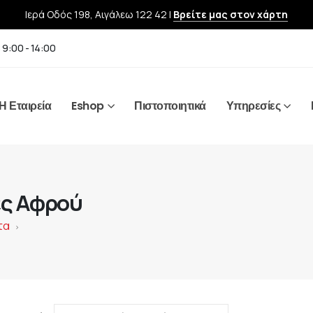
Ιερά Οδός 198, Αιγάλεω 122 42 |
Βρείτε μας στον χάρτη
 9:00 - 14:00
Η Εταιρεία
Eshop
Πιστοποιητικά
Υπηρεσίες
ες Αφρού
τα
>