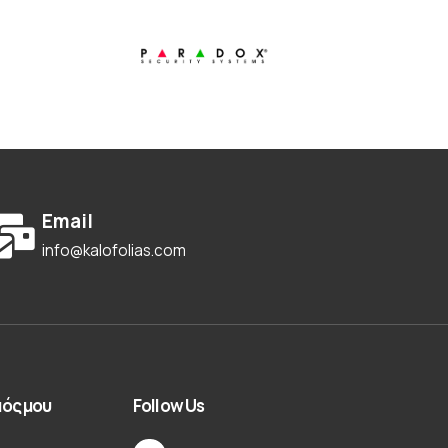
Email
info@kalofolias.com
ός μου
Follow Us