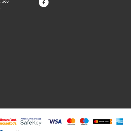
ς μου
ν