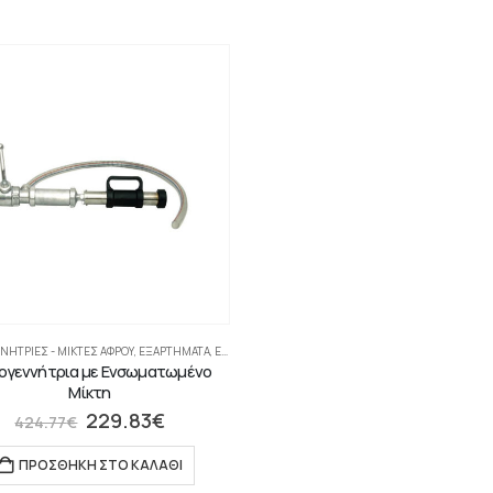
ΝΉΤΡΙΕΣ - ΜΊΚΤΕΣ ΑΦΡΟΎ
,
ΕΞΑΡΤΗΜΑΤΑ
,
ΕΡΜΆΡΙΑ-ΕΞΑΡΤΉΜΑΤΑ
ογεννήτρια με Ενσωματωμένο
Μίκτη
229.83
€
424.77
€
ΠΡΟΣΘΉΚΗ ΣΤΟ ΚΑΛΆΘΙ