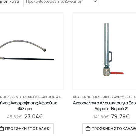
μηση κατά:
ΝΉΤΡΙΕΣ - ΜΊΚΤΕΣ ΑΦΡΟΎ
,
ΕΞΑΡΤΗΜΑΤΑ
,
ΕΡΜΆΡΙΑ-ΕΞΑΡΤΉΜΑΤΑ
ΑΦΡΟΓΕΝΝΉΤΡΙΕΣ - ΜΊΚΤΕΣ ΑΦΡΟΎ
,
ΕΞΑΡΤ
ήνας Αναρρόφησης Αφρού με
Ακροσωλήνιο Αλουμινίου για Εκ
Φίλτρο
Αφρού – Νερού 2”
27.04
€
79.79
€
45.62
€
141.60
€
ΠΡΟΣΘΉΚΗ ΣΤΟ ΚΑΛΆΘΙ
ΠΡΟΣΘΉΚΗ ΣΤΟ ΚΑΛΆΘ