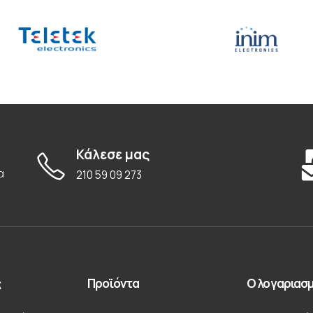
Κάλεσε μας
α
210 59 09 273
ς
Προϊόντα
Ο λογαριασμ