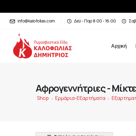
info@kalofolias.com
Δεύ - Παρ 8:00 - 16:00
Σαβ
Αρχική
Αφρογεννήτριες - Μίκτ
Shop
Ερμάρια-Εξαρτήματα
Εξαρτημα
>
>