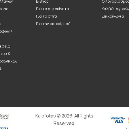
λλαγών
E-Shop
Ο λογαριασμό
οσης
Για το αυτοκίνητο
Καλάθι αγορώ
Για το σπιτι
Επικοινωνία
ής
Για την επιχείρησή
ροφών /
έσεις
ήτου &
οσωπικών
R
Kalofolias © 2026. All Rights
Reserved.