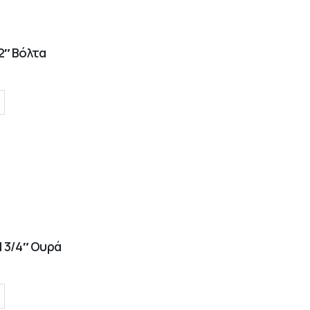
2″ Βόλτα
 3/4″ Ουρά