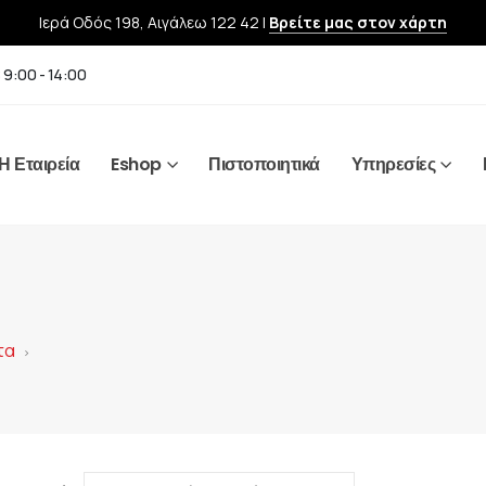
Ιερά Οδός 198, Αιγάλεω 122 42 |
Βρείτε μας στον χάρτη
 9:00 - 14:00
Η Εταιρεία
Eshop
Πιστοποιητικά
Υπηρεσίες
τα
>