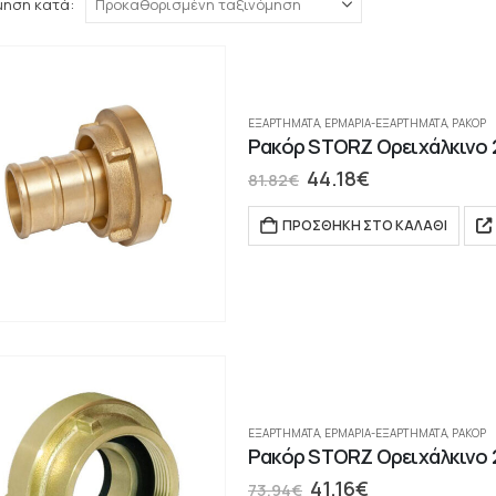
μηση κατά:
ΕΞΑΡΤΗΜΑΤΑ
,
ΕΡΜΆΡΙΑ-ΕΞΑΡΤΉΜΑΤΑ
,
ΡΑΚΌΡ
Ρακόρ STORZ Ορειχάλκινο 2
44.18
€
81.82
€
ΠΡΟΣΘΉΚΗ ΣΤΟ ΚΑΛΆΘΙ
ΕΞΑΡΤΗΜΑΤΑ
,
ΕΡΜΆΡΙΑ-ΕΞΑΡΤΉΜΑΤΑ
,
ΡΑΚΌΡ
Ρακόρ STORZ Ορειχάλκινο 2
41.16
€
73.94
€