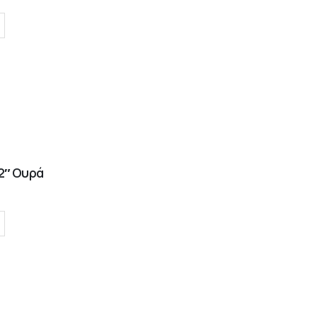
2″ Ουρά