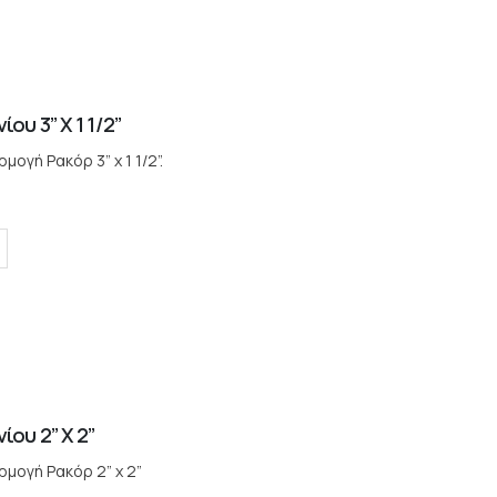
ου 3” X 1 1/2”
ογή Ρακόρ 3” x 1 1/2”.
ου 2” X 2”
μογή Ρακόρ 2” x 2”