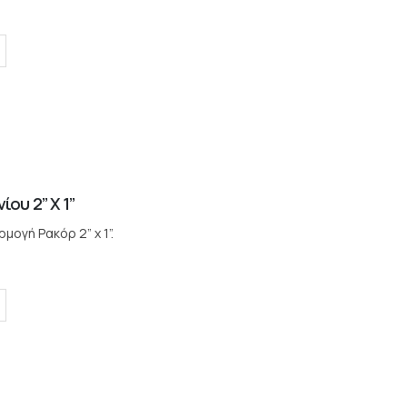
ου 2” X 1”
ογή Ρακόρ 2” x 1”.