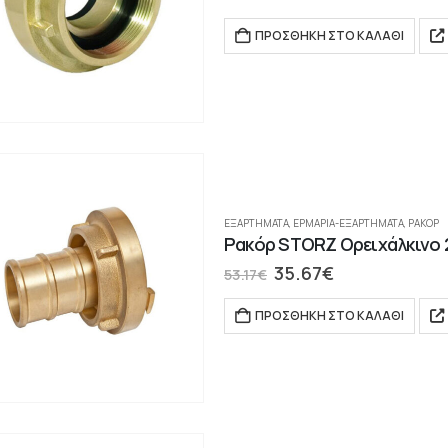
ΠΡΟΣΘΉΚΗ ΣΤΟ ΚΑΛΆΘΙ
ΕΞΑΡΤΗΜΑΤΑ
,
ΕΡΜΆΡΙΑ-ΕΞΑΡΤΉΜΑΤΑ
,
ΡΑΚΌΡ
Ρακόρ STORZ Ορειχάλκινο 
35.67
€
53.17
€
ΠΡΟΣΘΉΚΗ ΣΤΟ ΚΑΛΆΘΙ