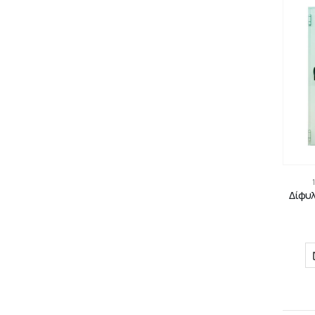
Δίφυλ