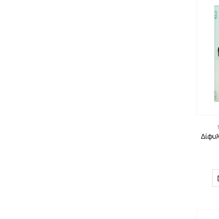
Δίφυλ