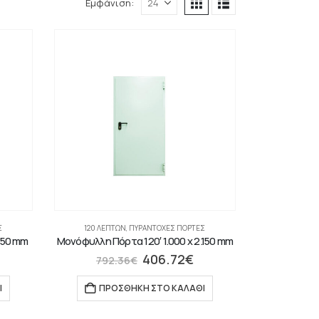
Εμφάνιση:
Σ
120 ΛΕΠΤΏΝ
,
ΠΥΡΆΝΤΟΧΕΣ ΠΌΡΤΕΣ
.150 mm
Μονόφυλλη Πόρτα 120′ 1.000 x 2.150 mm
406.72
€
792.36
€
Ι
ΠΡΟΣΘΉΚΗ ΣΤΟ ΚΑΛΆΘΙ