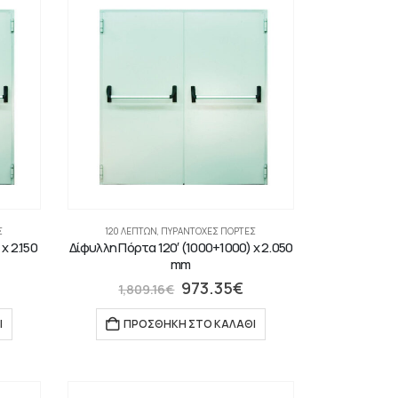
Σ
120 ΛΕΠΤΏΝ
,
ΠΥΡΆΝΤΟΧΕΣ ΠΌΡΤΕΣ
x 2.150
Δίφυλλη Πόρτα 120′ (1000+1000) x 2.050
mm
973.35
€
1,809.16
€
Ι
ΠΡΟΣΘΉΚΗ ΣΤΟ ΚΑΛΆΘΙ