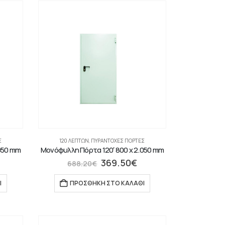
Σ
120 ΛΕΠΤΏΝ
,
ΠΥΡΆΝΤΟΧΕΣ ΠΌΡΤΕΣ
050 mm
Μονόφυλλη Πόρτα 120′ 800 x 2.050 mm
369.50
€
688.20
€
Ι
ΠΡΟΣΘΉΚΗ ΣΤΟ ΚΑΛΆΘΙ