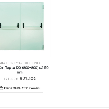
120 ΛΕΠΤΏΝ
,
ΠΥΡΆΝΤΟΧΕΣ ΠΌΡΤΕΣ
λη Πόρτα 120′ (800+800) x 2.150
mm
921.30
€
1,711.20
€
ΠΡΟΣΘΉΚΗ ΣΤΟ ΚΑΛΆΘΙ