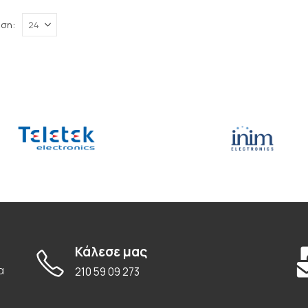
ση:
Κάλεσε μας
α
210 59 09 273