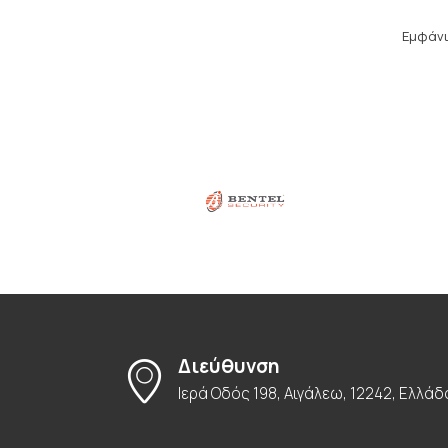
Εμφάνι
Διεύθυνση
Ιερά Οδός 198, Αιγάλεω, 12242, Ελλάδ