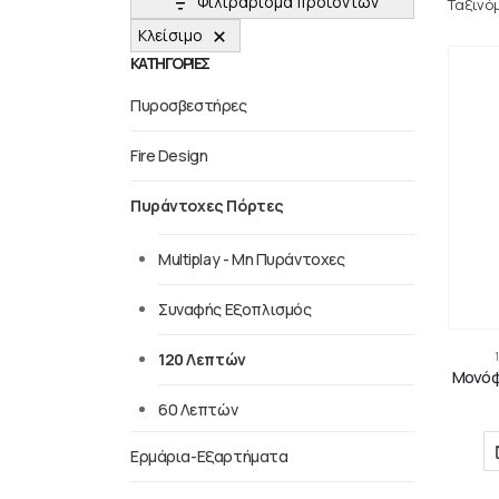
Φιλτράρισμα προϊόντων
Ταξινό
Κλείσιμο
ΚΑΤΗΓΟΡΙΕΣ
Πυροσβεστήρες
Fire Design
Πυράντοχες Πόρτες
Multiplay - Μη Πυράντοχες
Συναφής Εξοπλισμός
120 Λεπτών
Μονόφυ
60 Λεπτών
Ερμάρια-Εξαρτήματα