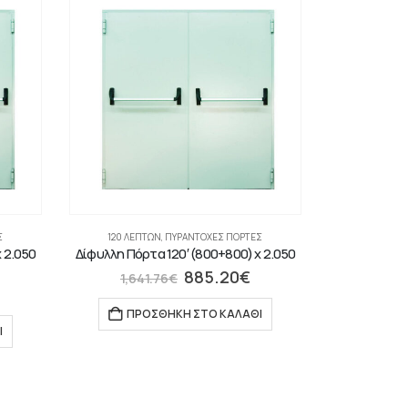
Σ
120 ΛΕΠΤΏΝ
,
ΠΥΡΆΝΤΟΧΕΣ ΠΌΡΤΕΣ
 2.050
Δίφυλλη Πόρτα 120′ (800+800) x 2.050
885.20
€
1,641.76
€
ΠΡΟΣΘΉΚΗ ΣΤΟ ΚΑΛΆΘΙ
Ι