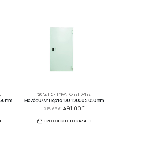
Σ
120 ΛΕΠΤΏΝ
,
ΠΥΡΆΝΤΟΧΕΣ ΠΌΡΤΕΣ
150 mm
Μονόφυλλη Πόρτα 120′ 1.200 x 2.050 mm
491.00
€
915.63
€
Ι
ΠΡΟΣΘΉΚΗ ΣΤΟ ΚΑΛΆΘΙ