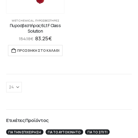
WET CHEMICAL
,
ΠΥΡΟΣΒΕΣΤΉΡΕΣ
Πυροσβεστήρας 6Lt F Class
Solution
83.25
€
154.18
€
ΠΡΟΣΘΉΚΗ ΣΤΟ ΚΑΛΆΘΙ
Ετικέτες Προϊόντος
ΓΙΑ ΤΗΝ ΕΠΙΧΕΊΡΗΣΉ
ΓΙΑ ΤΟ ΑΥΤΟΚΊΝΗΤΟ
ΓΙΑ ΤΟ ΣΠΙΤΙ