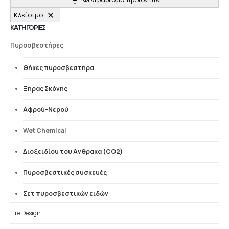
Κλείσιμο
ΚΑΤΗΓΟΡΙΕΣ
Πυροσβεστήρες
Θήκες πυροσβεστήρα
Ξήρας Σκόνης
Αφρού-Νερού
Wet Chemical
Διοξειδίου του Άνθρακα (CO2)
Πυροσβεστικές συσκευές
Σετ πυροσβεστικών ειδών
Fire Design