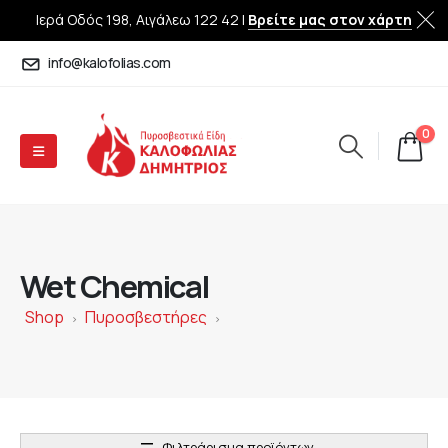
Ιερά Οδός 198, Αιγάλεω 122 42 |
Βρείτε μας στον χάρτη
info@kalofolias.com
0
Wet Chemical
Shop
Πυροσβεστήρες
>
>
Φιλτράρισμα προϊόντων