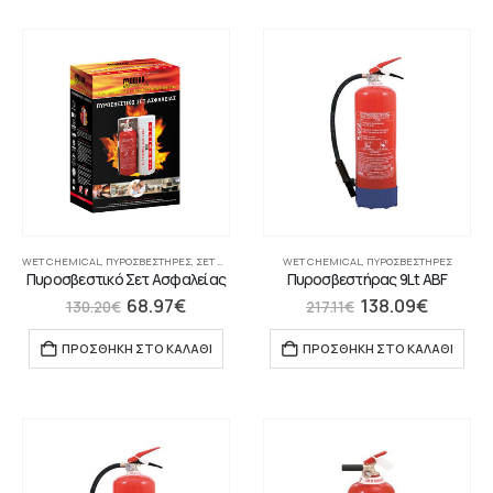
WET CHEMICAL
,
ΠΥΡΟΣΒΕΣΤΉΡΕΣ
,
ΣΕΤ ΠΥΡΟΣΒΕΣΤΙΚΏΝ ΕΙΔΏΝ
WET CHEMICAL
,
ΠΥΡΟΣΒΕΣΤΉΡΕΣ
Πυροσβεστικό Σετ Ασφαλείας
Πυροσβεστήρας 9Lt ABF
68.97
€
138.09
€
130.20
€
217.11
€
ΠΡΟΣΘΉΚΗ ΣΤΟ ΚΑΛΆΘΙ
ΠΡΟΣΘΉΚΗ ΣΤΟ ΚΑΛΆΘΙ