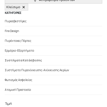
Κλείσιμο
ΚΑΤΗΓΟΡΙΕΣ
Πυροσβεστήρες
Fire Design
Πυράντοχες Πόρτες
Ερμάρια-Εξαρτήματα
Συστήματα Κατάσβεσης
Συστήματα Πυρανίχνευσης-Ανίχνευσης Αερίων
Φωτισμός Ασφαλείας
Ατομική Προστασία
Τιμή