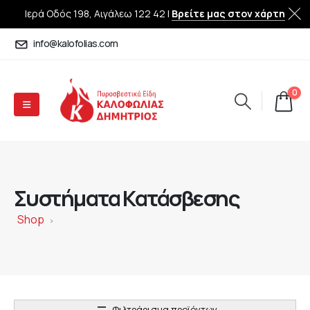
Ιερά Οδός 198, Αιγάλεω 122 42 |
Βρείτε μας στον χάρτη
info@kalofolias.com
0
Συστήματα Κατάσβεσης
Shop
>
Φιλτράρισμα προϊόντων