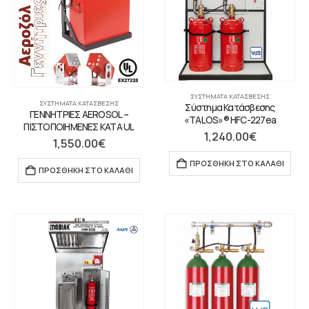
ΣΥΣΤΉΜΑΤΑ ΚΑΤΆΣΒΕΣΗΣ
ΣΥΣΤΉΜΑΤΑ ΚΑΤΆΣΒΕΣΗΣ
Σύστημα Κατάσβεσης
ΓΕΝΝΗΤΡΙΕΣ AEROSOL –
«TALOS»® HFC-227ea
ΠΙΣΤΟΠΟΙΗΜΕΝΕΣ ΚΑΤΑ UL
1,240.00
€
1,550.00
€
ΠΡΟΣΘΉΚΗ ΣΤΟ ΚΑΛΆΘΙ
ΠΡΟΣΘΉΚΗ ΣΤΟ ΚΑΛΆΘΙ