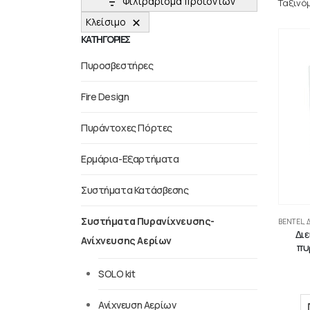
Φιλτράρισμα προϊόντων
Ταξινό
Κλείσιμο
ΚΑΤΗΓΟΡΙΕΣ
Πυροσβεστήρες
Fire Design
Πυράντοχες Πόρτες
Ερμάρια-Εξαρτήματα
Συστήματα Κατάσβεσης
Συστήματα Πυρανίχνευσης-
BENTEL
,
Δι
Ανίχνευσης Αερίων
πυ
SOLO kit
Ανίχνευση Αερίων