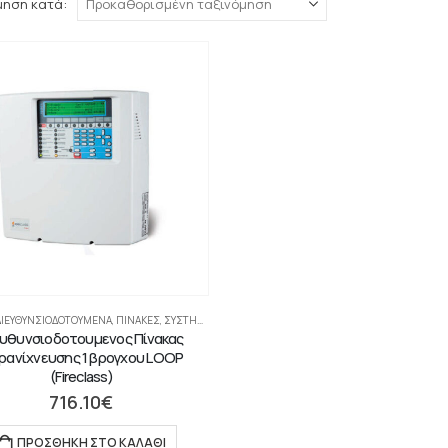
μηση κατά:
ΔΙΕΥΘΥΝΣΙΟΔΟΤΟΎΜΕΝΑ
,
ΠΊΝΑΚΕΣ
,
ΣΥΣΤΉΜΑΤΑ ΠΥΡΑΝΊΧΝΕΥΣΗΣ-ΑΝΊΧΝΕΥΣΗΣ ΑΕΡΊΩΝ
ευθυνσιοδοτουμενος Πίνακας
ρανίχνευσης 1 βρογχου LOOP
(Fireclass)
716.10
€
ΠΡΟΣΘΉΚΗ ΣΤΟ ΚΑΛΆΘΙ