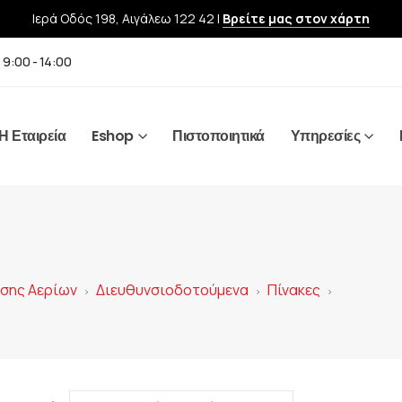
Ιερά Οδός 198, Αιγάλεω 122 42 |
Βρείτε μας στον χάρτη
 9:00 - 14:00
Η Εταιρεία
Eshop
Πιστοποιητικά
Υπηρεσίες
υσης Αερίων
Διευθυνσιοδοτούμενα
Πίνακες
>
>
>