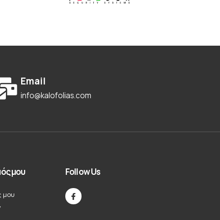
Email
info@kalofolias.com
ός μου
Follow Us
ς μου
ν