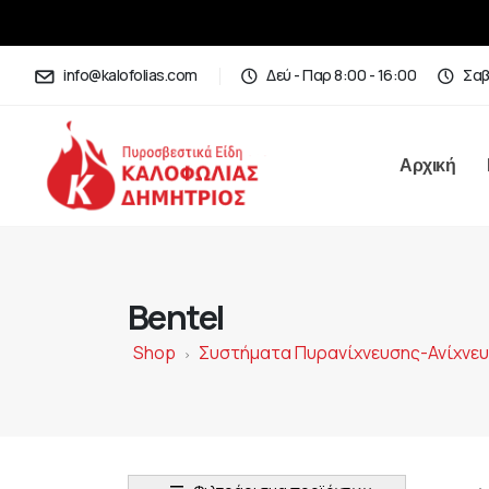
info@kalofolias.com
Δεύ - Παρ 8:00 - 16:00
Σαβ
Αρχική
Bentel
Shop
Συστήματα Πυρανίχνευσης-Ανίχνε
>