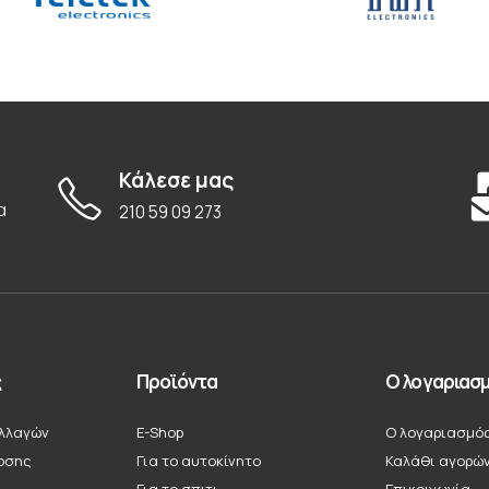
Κάλεσε μας
α
210 59 09 273
ς
Προϊόντα
Ο λογαριασμ
λλαγών
E-Shop
Ο λογαριασμό
οσης
Για το αυτοκίνητο
Καλάθι αγορώ