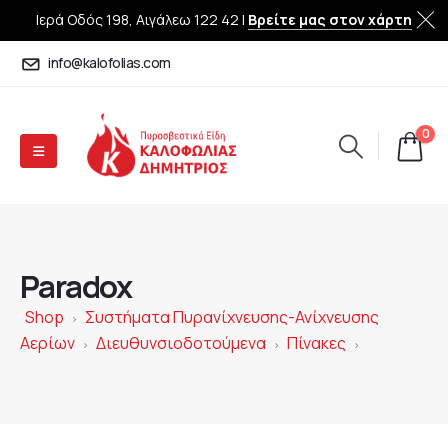
Ιερά Οδός 198, Αιγάλεω 122 42 |
Βρείτε μας στον χάρτη
info@kalofolias.com
0
Paradox
Shop
Συστήματα Πυρανίχνευσης-Ανίχνευσης
>
Αερίων
Διευθυνσιοδοτούμενα
Πίνακες
>
>
>