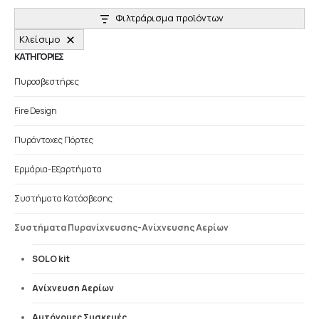
Φιλτράρισμα προϊόντων
Κλείσιμο
ΚΑΤΗΓΟΡΙΕΣ
Πυροσβεστήρες
Fire Design
Πυράντοχες Πόρτες
Ερμάρια-Εξαρτήματα
Συστήματα Κατάσβεσης
Συστήματα Πυρανίχνευσης-Ανίχνευσης Αερίων
SOLO kit
Ανίχνευση Αερίων
Αυτόνομες Συσκευές