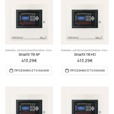
PARADOX
,
ΔΙΕΥΘΥΝΣΙΟΔΟΤΟΎΜΕΝΑ
,
ΠΊΝΑΚΕΣ
,
ΣΥΣΤΉΜΑΤΑ ΠΥΡΑΝΊΧΝΕΥΣΗΣ-ΑΝΊΧΝΕΥΣΗΣ ΑΕΡΊ
PARADOX
,
ΔΙΕΥΘΥΝΣΙΟΔΟΤΟΎΜΕΝΑ
,
ΠΊΝΑΚΕΣ
,
SmartX 116 AP
SmartX 116 ΗΟ
413.29
€
413.29
€
ΠΡΟΣΘΉΚΗ ΣΤΟ ΚΑΛΆΘΙ
ΠΡΟΣΘΉΚΗ ΣΤΟ ΚΑΛΆΘΙ