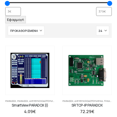
Εφαρμογή
PARADOX
,
PARADOX
,
ΔΙΕΥΘΥΝΣΙΟΔΟΤΟΎΜΕΝΑ
,
ΠΊΝΑΚΕΣ
PARADOX
,
ΠΊΝΑΚΕΣ
,
ΔΙΕΥΘΥΝΣΙΟΔΟΤΟΎΜΕΝΑ
,
ΣΥΜΒΑΤΙΚΆ
,
ΣΥΣΤΉΜΑΤΑ ΠΥΡ
,
ΠΊΝΑΚΕΣ
,
SmartView PARADOX (I)
SRTCP-IP PARADOX
4.09
€
72.29
€