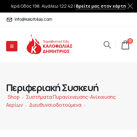
Ιερά Οδός 198, Αιγάλεω 122 42 |
Βρείτε μας στον χάρτη
info@kalofolias.com
0
Περιφεριακή Συσκευή
Shop
Συστήματα Πυρανίχνευσης-Ανίχνευσης
>
Αερίων
Διευθυνσιοδοτούμενα
>
>