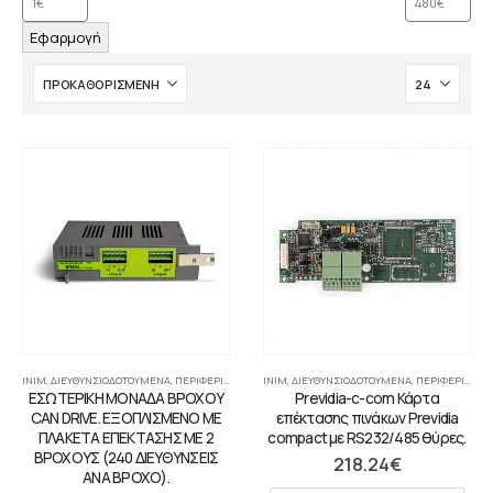
Εφαρμογή
INIM
,
ΔΙΕΥΘΥΝΣΙΟΔΟΤΟΎΜΕΝΑ
,
ΠΕΡΙΦΕΡΙΑΚΉ ΣΥΣΚΕΥΉ
INIM
,
,
ΔΙΕΥΘΥΝΣΙΟΔΟΤΟΎΜΕΝΑ
ΣΥΣΤΉΜΑΤΑ ΠΥΡΑΝΊΧΝΕΥΣΗΣ-ΑΝΊΧΝΕΥ
,
ΠΕΡΙΦΕΡΙΑΚΉ ΣΥΣΚΕΥΉ
ΕΣΩΤΕΡΙΚΗ ΜΟΝΑΔΑ ΒΡΟΧΟΥ
Previdia-c-com Κάρτα
CAN DRIVE. ΕΞΟΠΛΙΣΜΕΝΟ ΜΕ
επέκτασης πινάκων Previdia
ΠΛΑΚΕΤΑ ΕΠΕΚΤΑΣΗΣ ΜΕ 2
compact με RS232/485 θύρες.
ΒΡΟΧΟΥΣ (240 ΔΙΕΥΘΥΝΣΕΙΣ
218.24
€
ΑΝΑ ΒΡΟΧΟ).