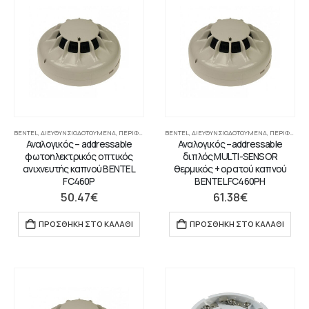
BENTEL
,
ΔΙΕΥΘΥΝΣΙΟΔΟΤΟΎΜΕΝΑ
,
ΠΕΡΙΦΕΡΙΑΚΉ ΣΥΣΚΕΥΉ
BENTEL
,
,
ΔΙΕΥΘΥΝΣΙΟΔΟΤΟΎΜΕΝΑ
ΣΥΣΤΉΜΑΤΑ ΠΥΡΑΝΊΧΝΕΥΣΗΣ-ΑΝΊΧΝ
,
ΠΕΡΙΦΕΡΙΑΚΉ ΣΥΣΚΕΥΉ
Αναλογικός – addressable
Αναλογικός –addressable
φωτοηλεκτρικός οπτικός
διπλός MULTI-SENSOR
ανιχνευτής καπνού BENTEL
θερμικός + ορατού καπνού
FC460P
BENTEL FC460PH
50.47
€
61.38
€
ΠΡΟΣΘΉΚΗ ΣΤΟ ΚΑΛΆΘΙ
ΠΡΟΣΘΉΚΗ ΣΤΟ ΚΑΛΆΘΙ