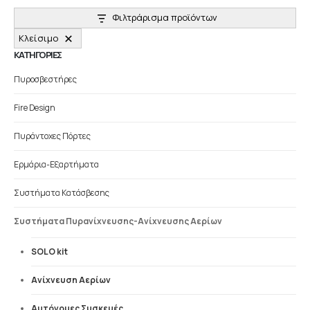
Φιλτράρισμα προϊόντων
Κλείσιμο
ΚΑΤΗΓΟΡΙΕΣ
Πυροσβεστήρες
Fire Design
Πυράντοχες Πόρτες
Ερμάρια-Εξαρτήματα
Συστήματα Κατάσβεσης
Συστήματα Πυρανίχνευσης-Ανίχνευσης Αερίων
SOLO kit
Ανίχνευση Αερίων
Αυτόνομες Συσκευές