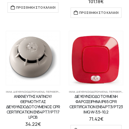
101.18
€
ΠΡΟΣΘΉΚΗ ΣΤΟ ΚΑΛΆΘΙ
ΠΡΟΣΘΉΚΗ ΣΤΟ ΚΑΛΆΘΙ
INIM
,
ΔΙΕΥΘΥΝΣΙΟΔΟΤΟΎΜΕΝΑ
,
ΠΕΡΙΦΕΡΙΑΚΉ ΣΥΣΚΕΥΉ
INIM
,
,
ΔΙΕΥΘΥΝΣΙΟΔΟΤΟΎΜΕΝΑ
ΣΥΣΤΉΜΑΤΑ ΠΥΡΑΝΊΧΝΕΥΣΗΣ-ΑΝΊΧΝΕΥ
,
ΠΕΡΙΦΕΡΙΑΚΉ ΣΥΣΚΕΥΉ
ΑΝΙΧΝΕΥΤΗΣ ΚΑΠΝΟΥ/
ΔΙΕΥΘΥΝΣΙΟΔΟΤΟΥΜΕΝΗ
ΘΕΡΜΟΤΗΤΑΣ
ΦΑΡΟΣΕΙΡΗΝΑ IP65 CPR
ΔΙΕΥΘΥΝΣΙΟΔΟΤΟΥΜΕΝΟΣ CPR
CERTIFICATION EN54PT3/PT23
CERTIFICATION EN54PT7/PT17
IMQ W-3,5-10,2
LPCB
71.42
€
34.22
€