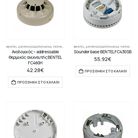
BENTEL
,
ΔΙΕΥΘΥΝΣΙΟΔΟΤΟΎΜΕΝΑ
,
ΠΕΡΙΦΕΡΙΑΚΉ ΣΥΣΚΕΥΉ
BENTEL
,
,
ΔΙΕΥΘΥΝΣΙΟΔΟΤΟΎΜΕΝΑ
ΣΥΣΤΉΜΑΤΑ ΠΥΡΑΝΊΧΝΕΥΣΗΣ-ΑΝΊΧΝ
,
ΠΕΡΙΦΕΡΙΑΚΉ ΣΥΣΚΕΥΉ
Αναλογικός – addressable
Sounder base BENTEL FC430SB
θερμικός ανιχνευτής BENTEL
55.92
€
FC460H
42.28
€
ΠΡΟΣΘΉΚΗ ΣΤΟ ΚΑΛΆΘΙ
ΠΡΟΣΘΉΚΗ ΣΤΟ ΚΑΛΆΘΙ